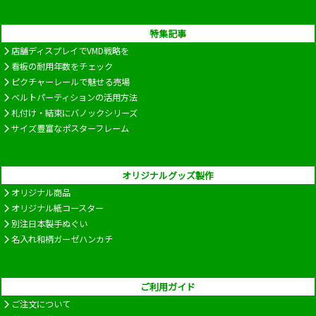
特集記事
店舗ディスプレイでVMD戦略を
看板の耐用年数をチェック
ピクチャーレールで魅せる売場
ベルトパーティションの活用方法
札付け・結束にバノックシリーズ
サイズ豊富なポスターフレーム
オリジナルグッズ製作
オリジナル商品
オリジナル紙コースター
別注日本製手ぬぐい
名入れ和柄ガーゼハンカチ
ご利用ガイド
ご注文について