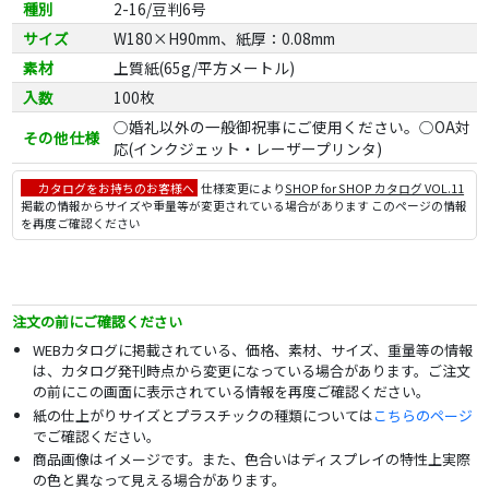
種別
2-16/豆判6号
サイズ
W180×H90mm、紙厚：0.08mm
素材
上質紙(65g/平方メートル)
入数
100枚
○婚礼以外の一般御祝事にご使用ください。○OA対
その他仕様
応(インクジェット・レーザープリンタ)
カタログをお持ちのお客様へ
仕様変更により
SHOP for SHOP カタログ VOL.11
掲載の情報からサイズや重量等が変更されている場合があります このページの情報
を再度ご確認ください
注文の前にご確認ください
WEBカタログに掲載されている、価格、素材、サイズ、重量等の情報
は、カタログ発刊時点から変更になっている場合があります。ご注文
の前にこの画面に表示されている情報を再度ご確認ください。
紙の仕上がりサイズとプラスチックの種類については
こちらのページ
でご確認ください。
商品画像はイメージです。また、色合いはディスプレイの特性上実際
の色と異なって見える場合があります。