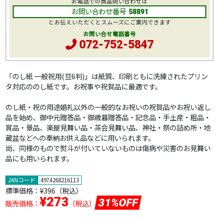
お電話での商品問い合わせは
お問い合わせ番号
58891
とお伝えいただくとスムーズにご案内できます
お問い合せ電話番号
072-752-5847
「のし紙 一般祝用(豆6判)」は紙質、印刷ともに洗練されたプリン
タ対応ののし紙です。お祝事や祝賀品に最適です。
のし紙・祝の用途婚礼以外の一般的なお祝いの祝賀品やお祝い返し
品を始め、御中元贈答品・御歳暮贈答品・記念品・手土産・粗品・
賞品・景品、楽屋見舞い品・茶会見舞い品、神社・祭の詰め所・地
蔵盆などへの奉納お供え品などに用いられます。
尚、同様のもので熨斗が付いていないものは傷病や災害のお見舞い
品にも用いられます。
JANコード
4974268216113
標準価格：
¥396
（税込）
¥273
31%OFF
販売価格：
（税込）