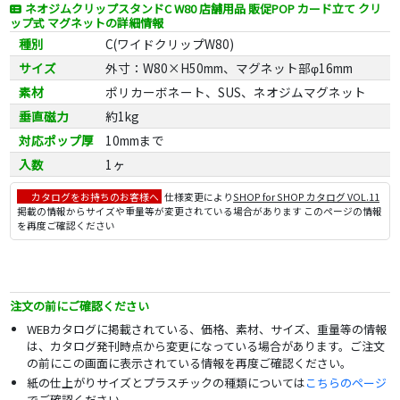
ネオジムクリップスタンドC W80 店舗用品 販促POP カード立て クリ
ップ式 マグネットの詳細情報
種別
C(ワイドクリップW80)
サイズ
外寸：W80×H50mm、マグネット部φ16mm
素材
ポリカーボネート、SUS、ネオジムマグネット
垂直磁力
約1kg
対応ポップ厚
10mmまで
入数
1ヶ
カタログをお持ちのお客様へ
仕様変更により
SHOP for SHOP カタログ VOL.11
掲載の情報からサイズや重量等が変更されている場合があります このページの情報
を再度ご確認ください
注文の前にご確認ください
WEBカタログに掲載されている、価格、素材、サイズ、重量等の情報
は、カタログ発刊時点から変更になっている場合があります。ご注文
の前にこの画面に表示されている情報を再度ご確認ください。
紙の仕上がりサイズとプラスチックの種類については
こちらのページ
でご確認ください。