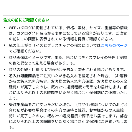
注文の前にご確認ください
WEBカタログに掲載されている、価格、素材、サイズ、重量等の情報
は、カタログ発刊時点から変更になっている場合があります。ご注文
の前にこの画面に表示されている情報を再度ご確認ください。
紙の仕上がりサイズとプラスチックの種類については
こちらのページ
でご確認ください。
商品画像はイメージです。また、色合いはディスプレイの特性上実際
の色と異なって見える場合があります。
商品の外観・仕様および価格は予告なく変更される場合があります。
名入れ可能商品
をご注文いただき名入れを指定された場合、（お客様
からの名入れ内容指定、お客様の名入れ内容確認、お客様からの入金
確認）が完了したのち、概ね2～3週間程度で商品をお届けします。都
合によりそれ以上のお時間をいただく場合は別途個別にご連絡いたし
ます。
受注生産品
をご注文いただいた場合、（商品仕様等についてのお打ち
合わせが必要な場合はその内容の調整と確認、お客様からの入金確
認）が完了したのち、概ね2～3週間程度で商品をお届けします。都合
によりそれ以上のお時間をいただく場合は別途個別にご連絡いたしま
す。