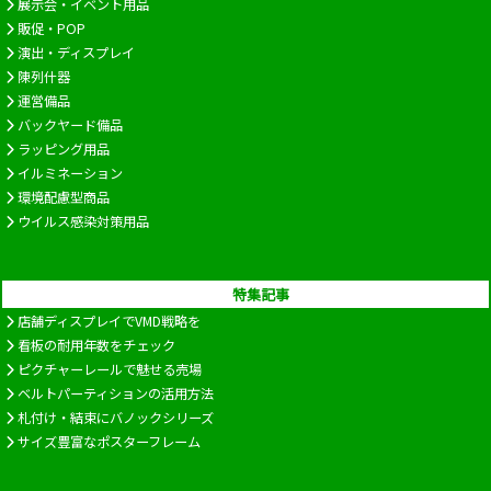
展示会・イベント用品
販促・POP
演出・ディスプレイ
陳列什器
運営備品
バックヤード備品
ラッピング用品
イルミネーション
環境配慮型商品
ウイルス感染対策用品
特集記事
店舗ディスプレイでVMD戦略を
看板の耐用年数をチェック
ピクチャーレールで魅せる売場
ベルトパーティションの活用方法
札付け・結束にバノックシリーズ
サイズ豊富なポスターフレーム