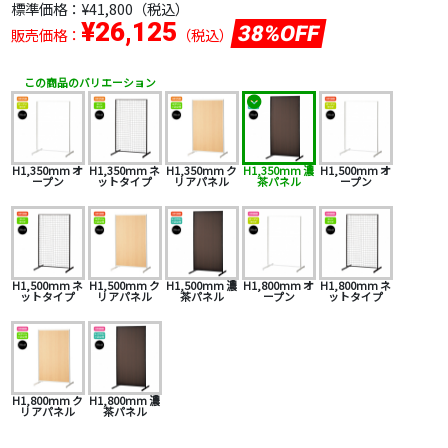
標準価格：
¥41,800
（税込）
¥26,125
38%OFF
販売価格：
（税込）
この商品のバリエーション
H1,350mm オ
H1,350mm ネ
H1,350mm ク
H1,350mm 濃
H1,500mm オ
ープン
ットタイプ
リアパネル
茶パネル
ープン
H1,500mm ネ
H1,500mm ク
H1,500mm 濃
H1,800mm オ
H1,800mm ネ
ットタイプ
リアパネル
茶パネル
ープン
ットタイプ
H1,800mm ク
H1,800mm 濃
リアパネル
茶パネル