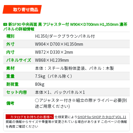
取り寄せ商品
新SF90 中央両面 黒 アジャスター付 W904×D700mm H1,350mm 濃茶
パネルの詳細情報
種別
H1350/ダークブラウンパネル付
外寸
W904×D700×H1350mm
内寸
W872×D330×2mm
パネルサイズ
W868×H1239mm
素材
本体：スチール製粉体塗装、パネル：木製
重量
7.5kg（パネル除く）
耐荷重
80kg
セット内容
本体×1、バックパネル×1
○アジャスター付き※組立の際ドライバー必要(別
備考
途ご用意ください)
カタログをお持ちのお客様へ
仕様変更により
SHOP for SHOP カタログ VOL.11
掲載の情報からサイズや重量等が変更されている場合があります このページの情報
を再度ご確認ください