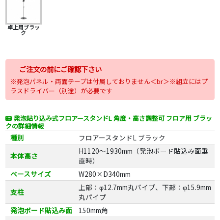
卓上用ブラッ
ク
ご注文の前にご確認下さい
※発泡パネル・両面テープは付属しておりません＜br＞※組立にはプ
ラスドライバー（別途）が必要です
発泡貼り込み式フロアースタンドL 角度・高さ調整可 フロア用 ブラッ
クの詳細情報
種別
フロアースタンドL ブラック
H1120～1930mm（発泡ボード貼込み面垂
本体高さ
直時）
ベースサイズ
W280×D340mm
上部：φ12.7mm丸パイプ、下部：φ15.9mm
支柱
丸パイプ
発泡ボード貼込み面
150mm角