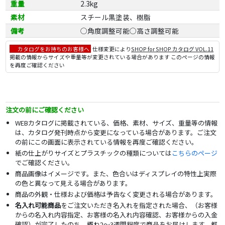
重量
2.3kg
素材
スチール黒塗装、樹脂
備考
◯角度調整可能◯高さ調整可能
カタログをお持ちのお客様へ
仕様変更により
SHOP for SHOP カタログ VOL.11
掲載の情報からサイズや重量等が変更されている場合があります このページの情報
を再度ご確認ください
注文の前にご確認ください
WEBカタログに掲載されている、価格、素材、サイズ、重量等の情報
は、カタログ発刊時点から変更になっている場合があります。ご注文
の前にこの画面に表示されている情報を再度ご確認ください。
紙の仕上がりサイズとプラスチックの種類については
こちらのページ
でご確認ください。
商品画像はイメージです。また、色合いはディスプレイの特性上実際
の色と異なって見える場合があります。
商品の外観・仕様および価格は予告なく変更される場合があります。
名入れ可能商品
をご注文いただき名入れを指定された場合、（お客様
からの名入れ内容指定、お客様の名入れ内容確認、お客様からの入金
確認）が完了したのち、概ね2～3週間程度で商品をお届けします。都