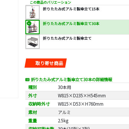
この商品のバリエーション
折りたたみ式アルミ製傘立て15本
折りたたみ式アルミ製傘立て30本
折りたたみ式アルミ製傘立て
取り寄せ商品
折りたたみ式アルミ製傘立て30本の詳細情報
種別
30本用
外寸
W815×D235×H545mm
収納時外寸
W815×D53×H760mm
素材
アルミ
重量
2.5kg
収納可能本数
30本(10列×3列)