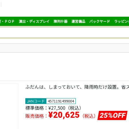
促・ＰＯＰ
演出・ディスプレイ
陳列什器
運営備品
バックヤード
ラッピン
ふだんは、しまっておいて、降雨時だけ設置。省
JANコード
4571191499004
標準価格：
¥27,500
（税込）
¥20,625
25%OFF
販売価格：
（税込）