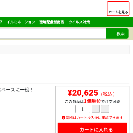
カートを見る
グ
イルミネーション
環境配慮型商品
ウイルス対策
検索
スペースに一役！
¥20,625
（税込）
1個単位
この商品は
で注文可能
送料はカート投入後に確認できます
カートに入れる