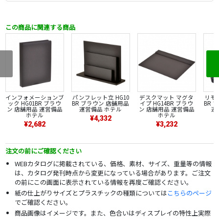
この商品に関連する商品
インフォメーションブ
パンフレット立 HG10
デスクマット マグタ
リモコ
ック HG01BR ブラウ
BR ブラウン 店舗用品
イプ HG14BR ブラウ
BR 
ン 店舗用品 運営備品
運営備品 ホテル
ン 店舗用品 運営備品
運
ホテル
ホテル
¥4,332
¥2,682
¥3,232
注文の前にご確認ください
WEBカタログに掲載されている、価格、素材、サイズ、重量等の情報
は、カタログ発刊時点から変更になっている場合があります。ご注文
の前にこの画面に表示されている情報を再度ご確認ください。
紙の仕上がりサイズとプラスチックの種類については
こちらのページ
でご確認ください。
商品画像はイメージです。また、色合いはディスプレイの特性上実際