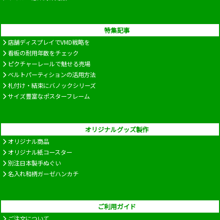
特集記事
店舗ディスプレイでVMD戦略を
看板の耐用年数をチェック
ピクチャーレールで魅せる売場
ベルトパーティションの活用方法
札付け・結束にバノックシリーズ
サイズ豊富なポスターフレーム
オリジナルグッズ製作
オリジナル商品
オリジナル紙コースター
別注日本製手ぬぐい
名入れ和柄ガーゼハンカチ
ご利用ガイド
ご注文について