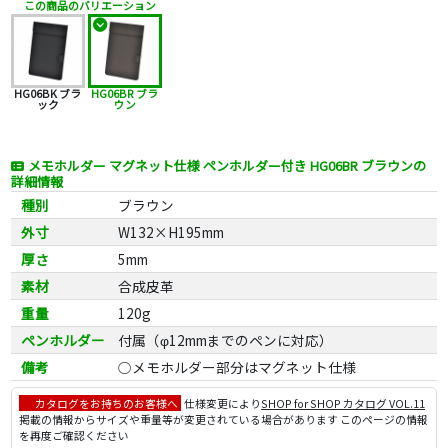
この商品のバリエーション
HG06BK ブラ
HG06BR ブラ
ック
ウン
メモホルダー マグネット仕様 ペンホルダー付き HG06BR ブラウンの
詳細情報
種別
ブラウン
外寸
W132×H195mm
厚さ
5mm
素材
合成皮革
重量
120g
ペンホルダー
付属（φ12mmまでのペンに対応）
備考
○メモホルダー部分はマグネット仕様
カタログをお持ちのお客様へ
仕様変更により
SHOP for SHOP カタログ VOL.11
掲載の情報からサイズや重量等が変更されている場合があります このページの情報
を再度ご確認ください