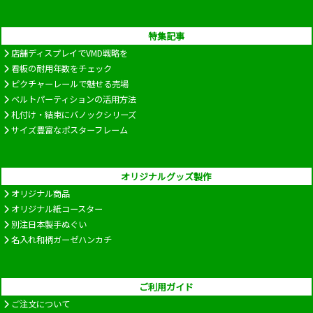
特集記事
店舗ディスプレイでVMD戦略を
看板の耐用年数をチェック
ピクチャーレールで魅せる売場
ベルトパーティションの活用方法
札付け・結束にバノックシリーズ
サイズ豊富なポスターフレーム
オリジナルグッズ製作
オリジナル商品
オリジナル紙コースター
別注日本製手ぬぐい
名入れ和柄ガーゼハンカチ
ご利用ガイド
ご注文について