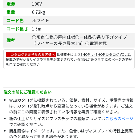
電源
100V
重量
6.73kg
コード色
ホワイト
コード長さ
1.5m
○常点仕様○屋内仕様○一体型○吊り下げタイプ
備考
（ワイヤーの長さ最大1m）○電源付属
カタログをお持ちのお客様へ
仕様変更により
SHOP for SHOP カタログ VOL.11
掲載の情報からサイズや重量等が変更されている場合があります このページの情報
を再度ご確認ください
注文の前にご確認ください
WEBカタログに掲載されている、価格、素材、サイズ、重量等の情報
は、カタログ発刊時点から変更になっている場合があります。ご注文
の前にこの画面に表示されている情報を再度ご確認ください。
紙の仕上がりサイズとプラスチックの種類については
こちらのページ
でご確認ください。
商品画像はイメージです。また、色合いはディスプレイの特性上実際
の色と異なって見える場合があります。