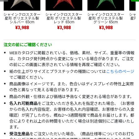
シャインクロススター
シャインクロススター
シャインクロススター
シャ
星形 ポリエステル製
星形 ポリエステル製
星形 ポリエステル製
星形
シルバー 65cm
レッド 65cm
グリーン 65cm
¥3,988
¥3,988
¥3,988
注文の前にご確認ください
WEBカタログに掲載されている、価格、素材、サイズ、重量等の情報
は、カタログ発刊時点から変更になっている場合があります。ご注文
の前にこの画面に表示されている情報を再度ご確認ください。
紙の仕上がりサイズとプラスチックの種類については
こちらのページ
でご確認ください。
商品画像はイメージです。また、色合いはディスプレイの特性上実際
の色と異なって見える場合があります。
商品の外観・仕様および価格は予告なく変更される場合があります。
名入れ可能商品
をご注文いただき名入れを指定された場合、（お客様
からの名入れ内容指定、お客様の名入れ内容確認、お客様からの入金
確認）が完了したのち、概ね2～3週間程度で商品をお届けします。都
合によりそれ以上のお時間をいただく場合は別途個別にご連絡いたし
ます。
受注生産品
をご注文いただいた場合、（商品仕様等についてのお打ち