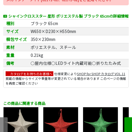
シャインクロススター 星形 ポリエステル製 ブラック 65cmの詳細情報
種別
ブラック 65cm
サイズ
W650×D230×H550mm
梱包サイズ
350×230mm
素材
ポリエステル、スチール
重量
0.21kg
備考
○屋内仕様○LEDライト内蔵可能○折りたたみ式
カタログをお持ちのお客様へ
仕様変更により
SHOP for SHOP カタログ VOL.11
掲載の情報からサイズや重量等が変更されている場合があります このページの情報
を再度ご確認ください
この商品に関連する商品