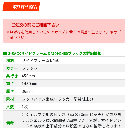
取り寄せ商品
ご注文の前にご確認下さい
※無垢材を使用しているのでサイズに若干の誤差が生じます。予めご
了承下さい
S-RACKサイドフレーム D450 H1480ブラックの詳細情報
種別
サイドフレームD450
カラー
ブラック
奥行き
450mm
高さ
1480mm
厚さ
36mm
素材
レッドパイン集成材ラッカー塗装仕上げ
入数
1枚
○シェルフ受用のピン穴（φ5×50mmピッチ）がありま
す○シェルフは5cm間隔で設置できますが、サイドフレ
備考
ームの横桟の上下部分では設置できない箇所もあります