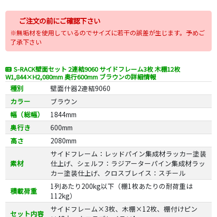
ご注文の前にご確認下さい
※無垢材を使用しているのでサイズに若干の誤差が生じます。予めご
了承下さい
S-RACK壁面セット 2連結9060 サイドフレーム3枚 木棚12枚
W1,844×H2,080mm 奥行600mm ブラウンの詳細情報
種別
壁面什器2連結9060
カラー
ブラウン
幅（総幅）
1844mm
奥行き
600mm
高さ
2080mm
サイドフレーム：レッドパイン集成材ラッカー塗装
素材
仕上げ、シェルフ：ラジアーターパイン集成材ラッ
カー塗装仕上げ、クロスブレイス：スチール
1列あたり200kg以下（棚1枚あたりの耐荷重は
積載荷重
112kg）
サイドフレーム×3枚、木棚×12枚、棚付けピン
セット内容