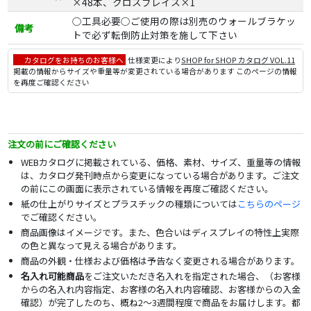
×48本、クロスブレイス×1
○工具必要○ご使用の際は別売のウォールブラケッ
備考
トで必ず転倒防止対策を施して下さい
カタログをお持ちのお客様へ
仕様変更により
SHOP for SHOP カタログ VOL.11
掲載の情報からサイズや重量等が変更されている場合があります このページの情報
を再度ご確認ください
注文の前にご確認ください
WEBカタログに掲載されている、価格、素材、サイズ、重量等の情報
は、カタログ発刊時点から変更になっている場合があります。ご注文
の前にこの画面に表示されている情報を再度ご確認ください。
紙の仕上がりサイズとプラスチックの種類については
こちらのページ
でご確認ください。
商品画像はイメージです。また、色合いはディスプレイの特性上実際
の色と異なって見える場合があります。
商品の外観・仕様および価格は予告なく変更される場合があります。
名入れ可能商品
をご注文いただき名入れを指定された場合、（お客様
からの名入れ内容指定、お客様の名入れ内容確認、お客様からの入金
確認）が完了したのち、概ね2～3週間程度で商品をお届けします。都