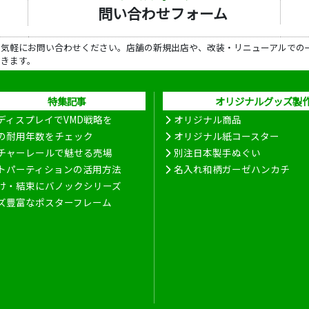
問い合わせフォーム
ら気軽にお問い合わせください。店舗の新規出店や、改装・リニューアルでの
だきます。
特集記事
オリジナルグッズ製
ディスプレイでVMD戦略を
オリジナル商品
の耐用年数をチェック
オリジナル紙コースター
チャーレールで魅せる売場
別注日本製手ぬぐい
トパーティションの活用方法
名入れ和柄ガーゼハンカチ
け・結束にバノックシリーズ
ズ豊富なポスターフレーム