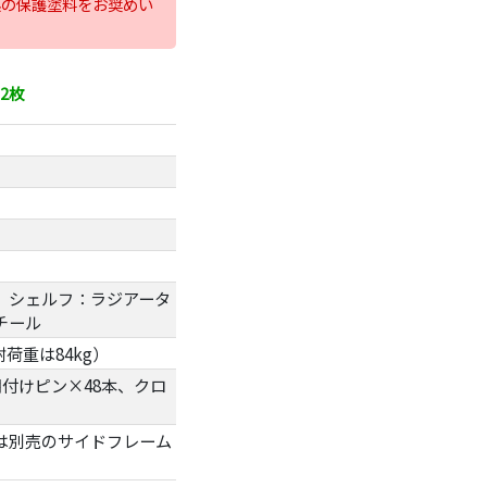
系の保護塗料をお奨めい
12枚
、シェルフ：ラジアータ
チール
耐荷重は84kg）
棚付けピン×48本、クロ
は別売のサイドフレーム