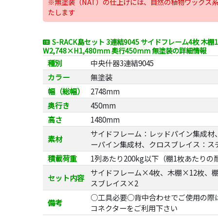
※無塗装（NAT）の仕上げには、自然の植物ワックス
たします
S-RACK島セット 3連結9045 サイドフレーム4枚 木棚
W2,748×H1,480mm 奥行450mm 無塗装の詳細情報
種別
中央什器3連結9045
カラー
無塗装
幅（総幅）
2748mm
奥行き
450mm
高さ
1480mm
サイドフレーム：レッドパイン集成材
素材
ーパイン集成材、クロスブレイス：ス
積載荷重
1列あたり200kg以下（棚1枚あたりの
サイドフレーム×4枚、木棚×12枚、
セット内容
スブレイス×2
○工具必要○背中合わせでご使用の際
備考
コネクターをご利用下さい