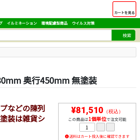
カートを見る
グ
イルミネーション
環境配慮型商品
ウイルス対策
検索
480mm 奥行450mm 無塗装
プなどの陳列
¥81,510
（税込）
塗装は雑貨シ
1個単位
この商品は
で注文可能
送料はカート投入後に確認できます