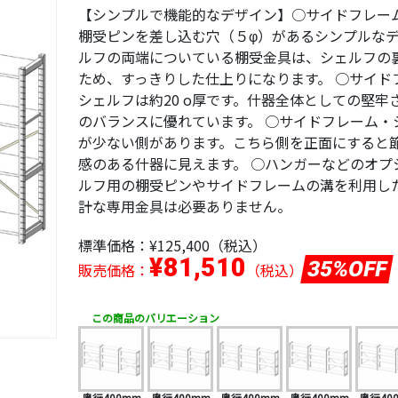
【シンプルで機能的なデザイン】○サイドフレー
棚受ピンを差し込む穴（５φ）があるシンプルなデ
ルフの両端についている棚受金具は、シェルフの
ため、すっきりした仕上りになります。 ○サイドフ
シェルフは約20 o厚です。什器全体としての堅牢
のバランスに優れています。 ○サイドフレーム・
が少ない側があります。こちら側を正面にすると
感のある什器に見えます。 ○ハンガーなどのオプ
ルフ用の棚受ピンやサイドフレームの溝を利用し
計な専用金具は必要ありません。
標準価格：
¥125,400
（税込）
¥81,510
35%OFF
販売価格：
（税込）
この商品のバリエーション
奥行400mm
奥行400mm
奥行400mm
奥行400mm
奥行40