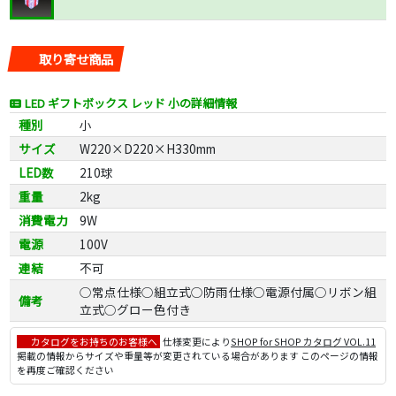
取り寄せ商品
LED ギフトボックス レッド 小の詳細情報
種別
小
サイズ
W220×D220×H330mm
LED数
210球
重量
2kg
消費電力
9W
電源
100V
連結
不可
○常点仕様○組立式○防雨仕様○電源付属○リボン組
備考
立式○グロー色付き
カタログをお持ちのお客様へ
仕様変更により
SHOP for SHOP カタログ VOL.11
掲載の情報からサイズや重量等が変更されている場合があります このページの情報
を再度ご確認ください