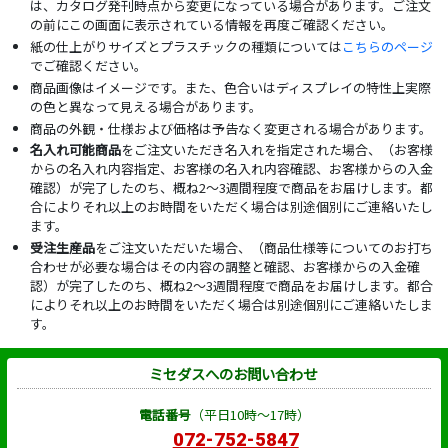
は、カタログ発刊時点から変更になっている場合があります。ご注文
の前にこの画面に表示されている情報を再度ご確認ください。
紙の仕上がりサイズとプラスチックの種類については
こちらのページ
でご確認ください。
商品画像はイメージです。また、色合いはディスプレイの特性上実際
の色と異なって見える場合があります。
商品の外観・仕様および価格は予告なく変更される場合があります。
名入れ可能商品
をご注文いただき名入れを指定された場合、（お客様
からの名入れ内容指定、お客様の名入れ内容確認、お客様からの入金
確認）が完了したのち、概ね2～3週間程度で商品をお届けします。都
合によりそれ以上のお時間をいただく場合は別途個別にご連絡いたし
ます。
受注生産品
をご注文いただいた場合、（商品仕様等についてのお打ち
合わせが必要な場合はその内容の調整と確認、お客様からの入金確
認）が完了したのち、概ね2～3週間程度で商品をお届けします。都合
によりそれ以上のお時間をいただく場合は別途個別にご連絡いたしま
す。
ミセダスへのお問い合わせ
電話番号
（平日10時～17時）
072-752-5847