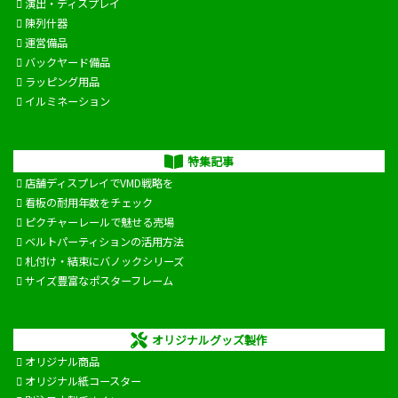
演出・ディスプレイ
陳列什器
運営備品
バックヤード備品
ラッピング用品
イルミネーション
特集記事
店舗ディスプレイでVMD戦略を
看板の耐用年数をチェック
ピクチャーレールで魅せる売場
ベルトパーティションの活用方法
札付け・結束にバノックシリーズ
サイズ豊富なポスターフレーム
オリジナルグッズ製作
オリジナル商品
オリジナル紙コースター