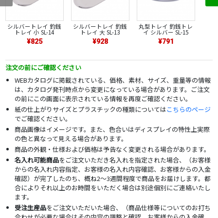
シルバートレイ 釣銭
シルバートレイ 釣銭
丸型トレイ 釣銭トレ
トレイ 小 SL-14
トレイ 大 SL-13
イ シルバー SL-15
¥825
¥928
¥791
注文の前にご確認ください
WEBカタログに掲載されている、価格、素材、サイズ、重量等の情報
は、カタログ発刊時点から変更になっている場合があります。ご注文
の前にこの画面に表示されている情報を再度ご確認ください。
紙の仕上がりサイズとプラスチックの種類については
こちらのページ
でご確認ください。
商品画像はイメージです。また、色合いはディスプレイの特性上実際
の色と異なって見える場合があります。
商品の外観・仕様および価格は予告なく変更される場合があります。
名入れ可能商品
をご注文いただき名入れを指定された場合、（お客様
からの名入れ内容指定、お客様の名入れ内容確認、お客様からの入金
確認）が完了したのち、概ね2～3週間程度で商品をお届けします。都
合によりそれ以上のお時間をいただく場合は別途個別にご連絡いたし
ます。
受注生産品
をご注文いただいた場合、（商品仕様等についてのお打ち
合わせが必要な場合はその内容の調整と確認、お客様からの入金確