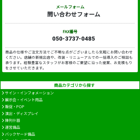
メールフォーム
問い合わせフォーム
FAX番号
050-3737-0485
商品の仕様やご注文方法でご不明な点がございましたら気軽にお問い合わせ
ください。店舗の新規出店や、改装・リニューアルでの一括導入のご相談も
承ります。経験豊富なスタッフがお客様のご要望に沿った提案、お見積もり
をさせていただきます。
商品カテゴリから探す
サイン・インフォメーション
展示会・イベント用品
販促・POP
演出・ディスプレイ
陳列什器
運営備品
バックヤード備品