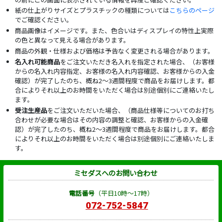
紙の仕上がりサイズとプラスチックの種類については
こちらのページ
でご確認ください。
商品画像はイメージです。また、色合いはディスプレイの特性上実際
の色と異なって見える場合があります。
商品の外観・仕様および価格は予告なく変更される場合があります。
名入れ可能商品
をご注文いただき名入れを指定された場合、（お客様
からの名入れ内容指定、お客様の名入れ内容確認、お客様からの入金
確認）が完了したのち、概ね2～3週間程度で商品をお届けします。都
合によりそれ以上のお時間をいただく場合は別途個別にご連絡いたし
ます。
受注生産品
をご注文いただいた場合、（商品仕様等についてのお打ち
合わせが必要な場合はその内容の調整と確認、お客様からの入金確
認）が完了したのち、概ね2～3週間程度で商品をお届けします。都合
によりそれ以上のお時間をいただく場合は別途個別にご連絡いたしま
す。
ミセダスへのお問い合わせ
電話番号
（平日10時～17時）
072-752-5847