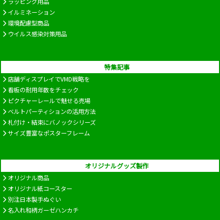
ラッピング用品
イルミネーション
環境配慮型商品
ウイルス感染対策用品
特集記事
店舗ディスプレイでVMD戦略を
看板の耐用年数をチェック
ピクチャーレールで魅せる売場
ベルトパーティションの活用方法
札付け・結束にバノックシリーズ
サイズ豊富なポスターフレーム
オリジナルグッズ製作
オリジナル商品
オリジナル紙コースター
別注日本製手ぬぐい
名入れ和柄ガーゼハンカチ