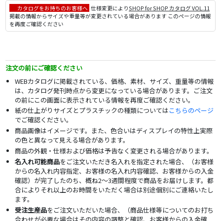
カタログをお持ちのお客様へ
仕様変更により
SHOP for SHOP カタログ VOL.11
掲載の情報からサイズや重量等が変更されている場合があります このページの情報
を再度ご確認ください
注文の前にご確認ください
WEBカタログに掲載されている、価格、素材、サイズ、重量等の情報
は、カタログ発刊時点から変更になっている場合があります。ご注文
の前にこの画面に表示されている情報を再度ご確認ください。
紙の仕上がりサイズとプラスチックの種類については
こちらのページ
でご確認ください。
商品画像はイメージです。また、色合いはディスプレイの特性上実際
の色と異なって見える場合があります。
商品の外観・仕様および価格は予告なく変更される場合があります。
名入れ可能商品
をご注文いただき名入れを指定された場合、（お客様
からの名入れ内容指定、お客様の名入れ内容確認、お客様からの入金
確認）が完了したのち、概ね2～3週間程度で商品をお届けします。都
合によりそれ以上のお時間をいただく場合は別途個別にご連絡いたし
ます。
受注生産品
をご注文いただいた場合、（商品仕様等についてのお打ち
合わせが必要な場合はその内容の調整と確認、お客様からの入金確