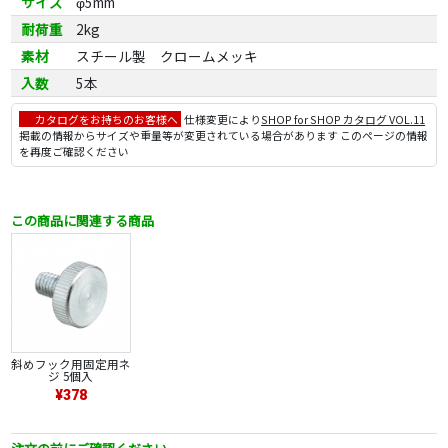
サイズ
φ5mm
耐荷重
2kg
素材
スチール製 クロームメッキ
入数
5本
カタログをお持ちのお客様へ
仕様変更により
SHOP for SHOP カタログ VOL.11
掲載の情報からサイズや重量等が変更されている場合があります このページの情報
を再度ご確認ください
この商品に関連する商品
斜めフック用固定用ネ
ジ 5個入
¥378