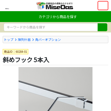
MENU
カテゴリから商品を探す
トップ
陳列什器
角バーオプション
商品ID：60284-01
斜めフック 5本入