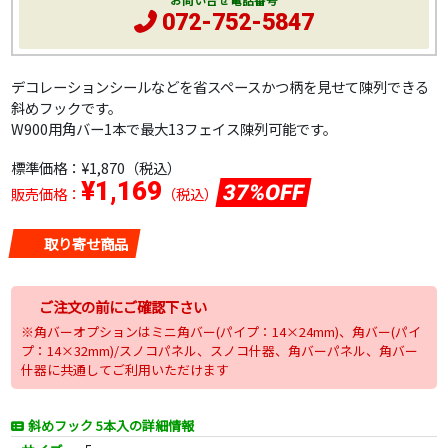
お問い合せ電話番号
072-752-5847
デコレーションシールなどを省スペースかつ柄を見せて陳列できる
斜めフックです。
W900用角バー1本で最大13フェイス陳列可能です。
標準価格：
¥1,870
（税込）
¥1,169
37%OFF
販売価格：
（税込）
取り寄せ商品
ご注文の前にご確認下さい
※角バーオプションはミニ角バー(パイプ：14×24mm)、角バー(パイ
プ：14×32mm)/スノコパネル、スノコ什器、角バーパネル、角バー
什器に共通してご利用いただけます
斜めフック 5本入の詳細情報