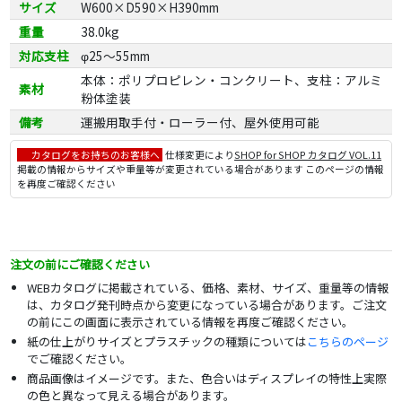
サイズ
W600×D590×H390mm
重量
38.0kg
対応支柱
φ25～55mm
本体：ポリプロピレン・コンクリート、支柱：アルミ
素材
粉体塗装
備考
運搬用取手付・ローラー付、屋外使用可能
カタログをお持ちのお客様へ
仕様変更により
SHOP for SHOP カタログ VOL.11
掲載の情報からサイズや重量等が変更されている場合があります このページの情報
を再度ご確認ください
注文の前にご確認ください
WEBカタログに掲載されている、価格、素材、サイズ、重量等の情報
は、カタログ発刊時点から変更になっている場合があります。ご注文
の前にこの画面に表示されている情報を再度ご確認ください。
紙の仕上がりサイズとプラスチックの種類については
こちらのページ
でご確認ください。
商品画像はイメージです。また、色合いはディスプレイの特性上実際
の色と異なって見える場合があります。