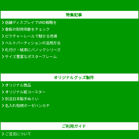
特集記事
店舗ディスプレイでVMD戦略を
看板の耐用年数をチェック
ピクチャーレールで魅せる売場
ベルトパーティションの活用方法
札付け・結束にバノックシリーズ
サイズ豊富なポスターフレーム
オリジナルグッズ製作
オリジナル商品
オリジナル紙コースター
別注日本製手ぬぐい
名入れ和柄ガーゼハンカチ
ご利用ガイド
ご注文について