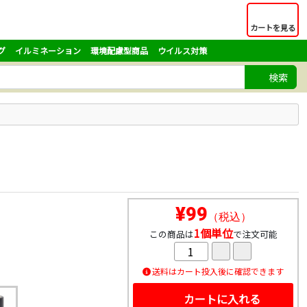
カートを見る
グ
イルミネーション
環境配慮型商品
ウイルス対策
検索
¥99
（税込）
1個単位
この商品は
で注文可能
送料はカート投入後に確認できます
カートに入れる