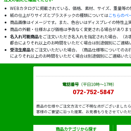
WEBカタログに掲載されている、価格、素材、サイズ、重量等
紙の仕上がりサイズとプラスチックの種類については
こちらのペ
商品画像はイメージです。また、色合いはディスプレイの特性上
商品の外観・仕様および価格は予告なく変更される場合がありま
名入れ可能商品
をご注文いただき名入れを指定された場合、（お
都合によりそれ以上のお時間をいただく場合は別途個別にご連絡
受注生産品
をご注文いただいた場合、（商品仕様等についてのお
によりそれ以上のお時間をいただく場合は別途個別にご連絡いた
電話番号
（平日10時～17時）
072-752-5847
商品の仕様やご注文方法でご不明な点がございました
客様のご要望に沿った提案、お見積もりをさせていた
商品カテゴリから探す