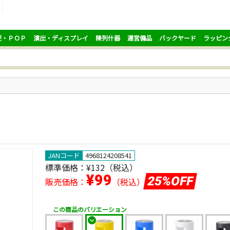
促・ＰＯＰ
演出・ディスプレイ
陳列什器
運営備品
バックヤード
ラッピン
JANコード
4968124208541
標準価格：
¥132
（税込）
¥99
25%OFF
販売価格：
（税込）
この商品のバリエーション