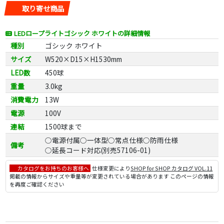
取り寄せ商品
LEDロープライトゴシック ホワイトの詳細情報
種別
ゴシック ホワイト
サイズ
W520×D15×H1530mm
LED数
450球
重量
3.0kg
消費電力
13W
電源
100V
連結
1500球まで
○電源付属○一体型○常点仕様○防雨仕様
備考
○延長コード対応(別売57106-01)
カタログをお持ちのお客様へ
仕様変更により
SHOP for SHOP カタログ VOL.11
掲載の情報からサイズや重量等が変更されている場合があります このページの情報
を再度ご確認ください