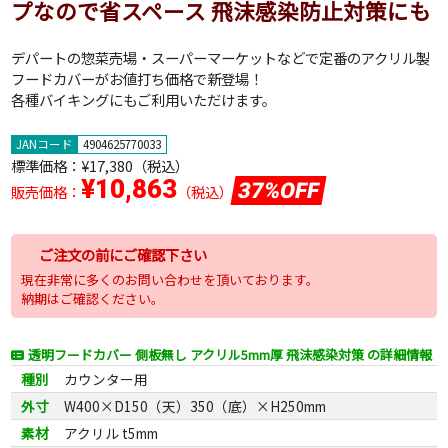
プなので省スペース 飛沫感染防止対策にも
デパートの惣菜売場・スーパーマーケットなどで定番のアクリル製
フードカバーがお値打ち価格で新登場！
各種バイキングにもご利用いただけます。
JANコード
4904625770033
標準価格：
¥17,380
（税込）
¥10,863
37%OFF
販売価格：
（税込）
ご注文の前にご確認下さい
現在非常に多くのお問い合わせを頂いております。
納期はご確認ください。
透明フードカバー 側板無し アクリル5mm厚 飛沫感染対策 の詳細情報
種別
カウンター用
外寸
W400×D150（天）350（底）×H250mm
素材
アクリル t5mm