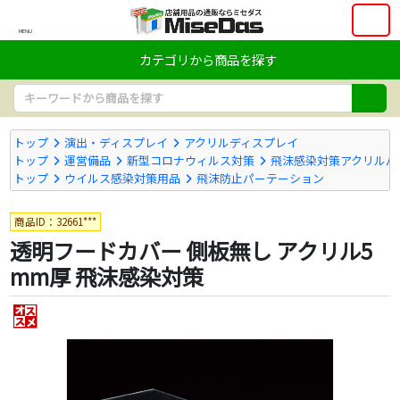
MENU
カテゴリから商品を探す
トップ
演出・ディスプレイ
アクリルディスプレイ
トップ
運営備品
新型コロナウィルス対策
飛沫感染対策アクリルパ
トップ
ウイルス感染対策用品
飛沫防止パーテーション
商品ID：32661***
透明フードカバー 側板無し アクリル5
mm厚 飛沫感染対策