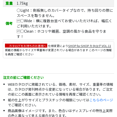
重量
1.75kg
◯Light：側板無しのカバータイプなので、持ち回りの際に
スペースを取りません。
◯Wide：横に複数台並べてお使いいただければ、幅広く
備考
ご利用いただけます。
◯Clean：ホコリや雑菌、空調の風から食品を守りま
す！
カタログをお持ちのお客様へ
仕様変更により
SHOP for SHOP カタログ VOL.11
掲載の情報からサイズや重量等が変更されている場合があります このページの情報
を再度ご確認ください
注文の前にご確認ください
WEBカタログに掲載されている、価格、素材、サイズ、重量等の情報
は、カタログ発刊時点から変更になっている場合があります。ご注文
の前にこの画面に表示されている情報を再度ご確認ください。
紙の仕上がりサイズとプラスチックの種類については
こちらのページ
でご確認ください。
商品画像はイメージです。また、色合いはディスプレイの特性上実際
の色と異なって見える場合があります。