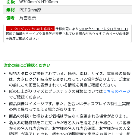
面板
W300mm×H200mm
素材
PET 2mm厚
備考
片面表示
カタログをお持ちのお客様へ
仕様変更により
SHOP for SHOP カタログ VOL.11
掲載の情報からサイズや重量等が変更されている場合があります このページの情報
を再度ご確認ください
注文の前にご確認ください
WEBカタログに掲載されている、価格、素材、サイズ、重量等の情報
は、カタログ発刊時点から変更になっている場合があります。ご注文
の前にこの画面に表示されている情報を再度ご確認ください。
紙の仕上がりサイズとプラスチックの種類については
こちらのページ
でご確認ください。
商品画像はイメージです。また、色合いはディスプレイの特性上実際
の色と異なって見える場合があります。
商品の外観・仕様および価格は予告なく変更される場合があります。
名入れ可能商品
をご注文いただき名入れを指定された場合、（お客様
からの名入れ内容指定、お客様の名入れ内容確認、お客様からの入金
確認）が完了したのち、概ね2～3週間程度で商品をお届けします。都