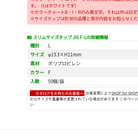
す。（Iはホワイトです）
※カラーチャートB・I・Rのみ黒文字。それ以外は白文
※サイズチップは形状の品種と表示内容をお知らせくだ
スリムサイズチップ JIS F-Lの詳細情報
種別
L
サイズ
φ13.3×H11mm
素材
ポリプロピレン
カラー
F
入数
50個/袋
カタログをお持ちのお客様へ
仕様変更により
SHOP for SHO
からサイズや重量等が変更されている場合があります このペー
い