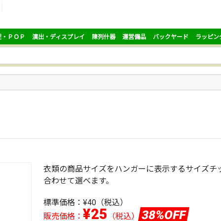
促・ＰＯＰ
演出・ディスプレイ
陳列什器
運営備品
バックヤード
ラッピン
衣類の商品サイズをハンガーに表示するサイズチ
合わせて選べます。
標準価格：
¥40
（税込）
¥25
38%OFF
販売価格：
（税込）