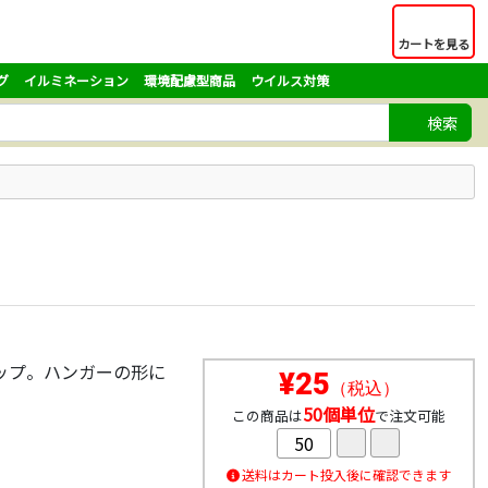
カートを見る
グ
イルミネーション
環境配慮型商品
ウイルス対策
検索
ップ。ハンガーの形に
¥25
（税込）
50個単位
この商品は
で注文可能
送料はカート投入後に確認できます