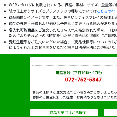
WEBカタログに掲載されている、価格、素材、サイズ、重量等
紙の仕上がりサイズとプラスチックの種類については
こちらのペ
商品画像はイメージです。また、色合いはディスプレイの特性上
商品の外観・仕様および価格は予告なく変更される場合がありま
名入れ可能商品
をご注文いただき名入れを指定された場合、（お
都合によりそれ以上のお時間をいただく場合は別途個別にご連絡
受注生産品
をご注文いただいた場合、（商品仕様等についてのお
によりそれ以上のお時間をいただく場合は別途個別にご連絡いた
電話番号
（平日10時～17時）
072-752-5847
商品の仕様やご注文方法でご不明な点がございました
客様のご要望に沿った提案、お見積もりをさせていた
商品カテゴリから探す