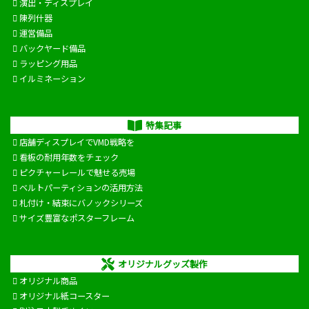
演出・ディスプレイ
陳列什器
運営備品
バックヤード備品
ラッピング用品
イルミネーション
特集記事
店舗ディスプレイでVMD戦略を
看板の耐用年数をチェック
ピクチャーレールで魅せる売場
ベルトパーティションの活用方法
札付け・結束にバノックシリーズ
サイズ豊富なポスターフレーム
オリジナルグッズ製作
オリジナル商品
オリジナル紙コースター