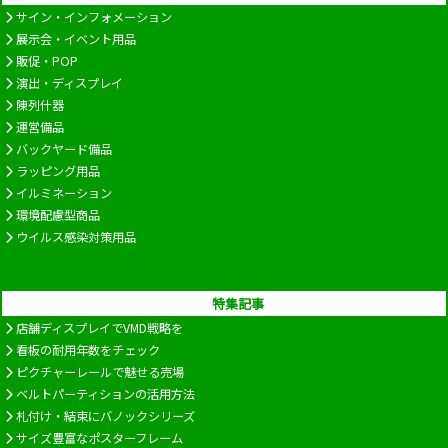
サイン・インフォメーション
展示会・イベント用品
販促・POP
演出・ディスプレイ
陳列什器
運営備品
バックヤード備品
ラッピング用品
イルミネーション
環境配慮型商品
ウイルス感染対策用品
特集記事
店舗ディスプレイでVMD戦略を
看板の耐用年数をチェック
ピクチャーレールで魅せる売場
ベルトパーティションの活用方法
札付け・結束にバノックシリーズ
サイズ豊富なポスターフレーム