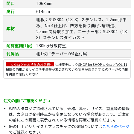
間口
1063mm
奥行
614mm
棚板：SUS304（18-8）ステンレス、1.2mm厚平
板、No.4仕上げ、四方を折り曲げ2層構造、
素材
2.5mm高縁取り加工、コーナー部：SUS304（18-
8）ステンレスダイカスト
耐荷重(棚1段)
180kg(分散荷重)
付属品
棚1枚にテーパーが4組付属
カタログをお持ちのお客様へ
仕様変更により
SHOP for SHOP カタログ VOL.11
掲載の情報からサイズや重量等が変更されている場合があります このページの情報
を再度ご確認ください
注文の前にご確認ください
WEBカタログに掲載されている、価格、素材、サイズ、重量等の情報
は、カタログ発刊時点から変更になっている場合があります。ご注文
の前にこの画面に表示されている情報を再度ご確認ください。
紙の仕上がりサイズとプラスチックの種類については
こちらのページ
でご確認ください。