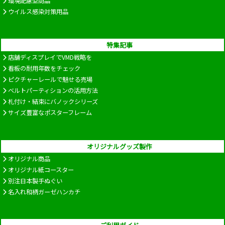
環境配慮型商品
ウイルス感染対策用品
特集記事
店舗ディスプレイでVMD戦略を
看板の耐用年数をチェック
ピクチャーレールで魅せる売場
ベルトパーティションの活用方法
札付け・結束にバノックシリーズ
サイズ豊富なポスターフレーム
オリジナルグッズ製作
オリジナル商品
オリジナル紙コースター
別注日本製手ぬぐい
名入れ和柄ガーゼハンカチ