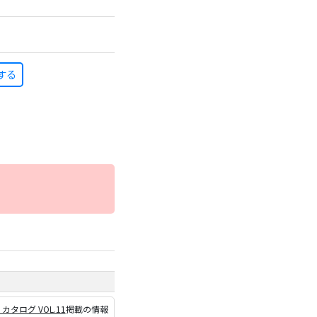
する
P カタログ VOL.11
掲載の情報