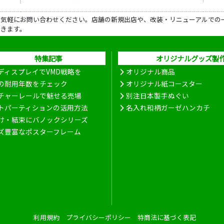
ら気軽にお問い合わせください。店舗の新規出店や、改装・リニューアルでの
だきます。
特集記事
オリジナルグッズ製
ディスプレイでVMD戦略を
オリジナル商品
の耐用年数をチェック
オリジナル紙コースター
チャーレールで魅せる売場
別注日本製手ぬぐい
トパーティションの活用方法
名入れ和柄ガーゼハンカチ
け・結束にバノックシリーズ
ズ豊富なポスターフレーム
利用規約
プライバシーポリシー
特商法に基づく表記