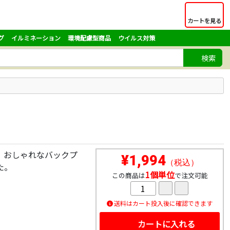
カートを見る
グ
イルミネーション
環境配慮型商品
ウイルス対策
検索
！おしゃれなバックプ
¥1,994
（税込）
た。
1個単位
この商品は
で注文可能
送料はカート投入後に確認できます
カートに入れる