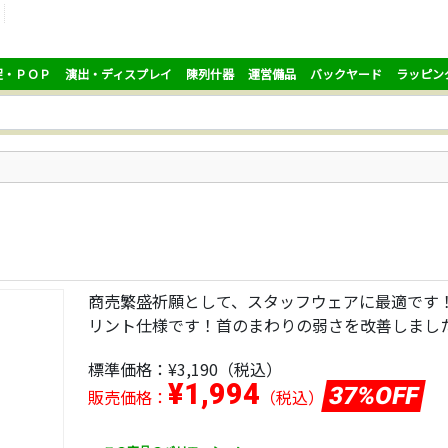
促・ＰＯＰ
演出・ディスプレイ
陳列什器
運営備品
バックヤード
ラッピン
商売繁盛祈願として、スタッフウェアに最適です
リント仕様です！首のまわりの弱さを改善しまし
標準価格：
¥3,190
（税込）
¥1,994
37%OFF
販売価格：
（税込）