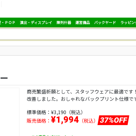
促・ＰＯＰ
演出・ディスプレイ
陳列什器
運営備品
バックヤード
ラッピン
ビー
商売繁盛祈願として、スタッフウェアに最適です
改善しました。おしゃれなバックプリント仕様で
標準価格：
¥3,190
（税込）
¥1,994
37%OFF
販売価格：
（税込）