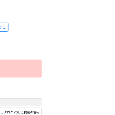
する
P カタログ VOL.11
掲載の情報