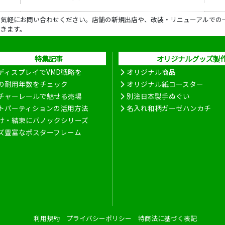
ら気軽にお問い合わせください。店舗の新規出店や、改装・リニューアルでの
だきます。
特集記事
オリジナルグッズ製
ディスプレイでVMD戦略を
オリジナル商品
の耐用年数をチェック
オリジナル紙コースター
チャーレールで魅せる売場
別注日本製手ぬぐい
トパーティションの活用方法
名入れ和柄ガーゼハンカチ
け・結束にバノックシリーズ
ズ豊富なポスターフレーム
利用規約
プライバシーポリシー
特商法に基づく表記