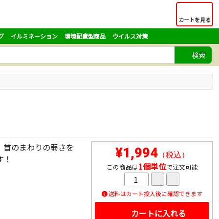
カートを見る
グ
イルミネーション
環境配慮型商品
ウイルス対策
検索
！首のまわりの弱さを
¥1,994
（税込）
す！
1個単位
この商品は
で注文可能
送料はカート投入後に確認できます
カートに入れる