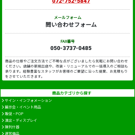
072-752-5847
メールフォーム
問い合わせフォーム
FAX番号
050-3737-0485
商品の仕様やご注文方法でご不明な点がございましたら気軽にお問い合わせ
ください。店舗の新規出店や、改装・リニューアルでの一括導入のご相談も
承ります。経験豊富なスタッフがお客様のご要望に沿った提案、お見積もり
をさせていただきます。
商品カテゴリから探す
サイン・インフォメーション
展示会・イベント用品
販促・POP
演出・ディスプレイ
陳列什器
運営備品