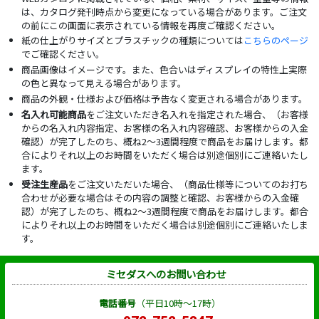
は、カタログ発刊時点から変更になっている場合があります。ご注文
の前にこの画面に表示されている情報を再度ご確認ください。
紙の仕上がりサイズとプラスチックの種類については
こちらのページ
でご確認ください。
商品画像はイメージです。また、色合いはディスプレイの特性上実際
の色と異なって見える場合があります。
商品の外観・仕様および価格は予告なく変更される場合があります。
名入れ可能商品
をご注文いただき名入れを指定された場合、（お客様
からの名入れ内容指定、お客様の名入れ内容確認、お客様からの入金
確認）が完了したのち、概ね2～3週間程度で商品をお届けします。都
合によりそれ以上のお時間をいただく場合は別途個別にご連絡いたし
ます。
受注生産品
をご注文いただいた場合、（商品仕様等についてのお打ち
合わせが必要な場合はその内容の調整と確認、お客様からの入金確
認）が完了したのち、概ね2～3週間程度で商品をお届けします。都合
によりそれ以上のお時間をいただく場合は別途個別にご連絡いたしま
す。
ミセダスへのお問い合わせ
電話番号
（平日10時～17時）