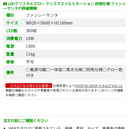
LEDクリスタルグロー クリスマスイルミネーション 防雨仕様 ファンシ
ーサンタの詳細情報
種別
ファンシーサンタ
サイズ
W620×D600×H1160mm
LED数
360球
消費電力
16W
電源
100V
重量
11kg
連結
不可
○電源付属○一体型○常点仕様○防雨仕様○グロー色
備考
付き
カタログをお持ちのお客様へ
仕様変更により
SHOP for SHOP カタログ VOL.11
掲載の情報からサイズや重量等が変更されている場合があります このページの情報
を再度ご確認ください
注文の前にご確認ください
WEBカタログに掲載されている、価格、素材、サイズ、重量等の情報