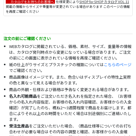
カタログをお持ちのお客様へ
仕様変更により
SHOP for SHOP カタログ VOL.11
掲載の情報からサイズや重量等が変更されている場合があります このページの情報
を再度ご確認ください
注文の前にご確認ください
WEBカタログに掲載されている、価格、素材、サイズ、重量等の情報
は、カタログ発刊時点から変更になっている場合があります。ご注文
の前にこの画面に表示されている情報を再度ご確認ください。
紙の仕上がりサイズとプラスチックの種類については
こちらのページ
でご確認ください。
商品画像はイメージです。また、色合いはディスプレイの特性上実際
の色と異なって見える場合があります。
商品の外観・仕様および価格は予告なく変更される場合があります。
名入れ可能商品
をご注文いただき名入れを指定された場合、（お客様
からの名入れ内容指定、お客様の名入れ内容確認、お客様からの入金
確認）が完了したのち、概ね2～3週間程度で商品をお届けします。都
合によりそれ以上のお時間をいただく場合は別途個別にご連絡いたし
ます。
受注生産品
をご注文いただいた場合、（商品仕様等についてのお打ち
合わせが必要な場合はその内容の調整と確認、お客様からの入金確