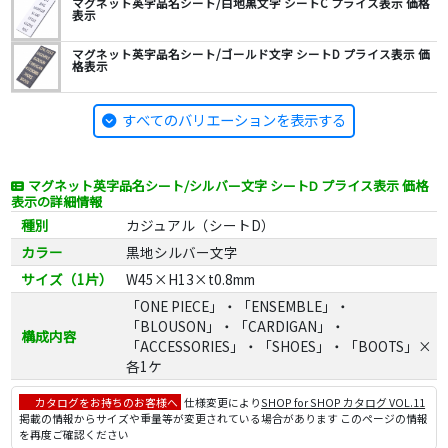
マグネット英字品名シート/白地黒文字 シートC プライス表示 価格
表示
マグネット英字品名シート/ゴールド文字 シートD プライス表示 価
格表示
すべてのバリエーションを表示する
マグネット英字品名シート/シルバー文字 シートD プライス表示 価格
表示の詳細情報
種別
カジュアル（シートD）
カラー
黒地シルバー文字
サイズ（1片）
W45×H13×t0.8mm
「ONE PIECE」・「ENSEMBLE」・
「BLOUSON」・「CARDIGAN」・
構成内容
「ACCESSORIES」・「SHOES」・「BOOTS」×
各1ケ
カタログをお持ちのお客様へ
仕様変更により
SHOP for SHOP カタログ VOL.11
掲載の情報からサイズや重量等が変更されている場合があります このページの情報
を再度ご確認ください