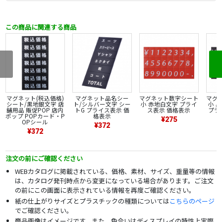
この商品に関連する商品
マグネット(税込価格)
マグネット品名シー
マグネット数字シート
マグ
シート/黒地銀文字 店
ト/シルバー文字 シー
小 赤地白文字 プライ
小 
舗用品 販促POP 店内
トG プライス表示 価
ス表示 価格表示
プラ
ポップ POPカード・P
格表示
¥275
OPシール
¥372
¥372
注文の前にご確認ください
WEBカタログに掲載されている、価格、素材、サイズ、重量等の情報
は、カタログ発刊時点から変更になっている場合があります。ご注文
の前にこの画面に表示されている情報を再度ご確認ください。
紙の仕上がりサイズとプラスチックの種類については
こちらのページ
でご確認ください。
商品画像はイメージです。また、色合いはディスプレイの特性上実際