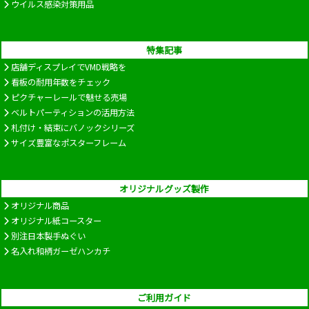
ウイルス感染対策用品
特集記事
店舗ディスプレイでVMD戦略を
看板の耐用年数をチェック
ピクチャーレールで魅せる売場
ベルトパーティションの活用方法
札付け・結束にバノックシリーズ
サイズ豊富なポスターフレーム
オリジナルグッズ製作
オリジナル商品
オリジナル紙コースター
別注日本製手ぬぐい
名入れ和柄ガーゼハンカチ
ご利用ガイド