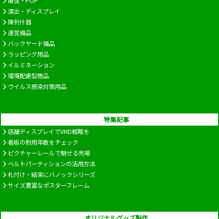
販促・POP
演出・ディスプレイ
陳列什器
運営備品
バックヤード備品
ラッピング用品
イルミネーション
環境配慮型商品
ウイルス感染対策用品
特集記事
店舗ディスプレイでVMD戦略を
看板の耐用年数をチェック
ピクチャーレールで魅せる売場
ベルトパーティションの活用方法
札付け・結束にバノックシリーズ
サイズ豊富なポスターフレーム
オリジナルグッズ製作