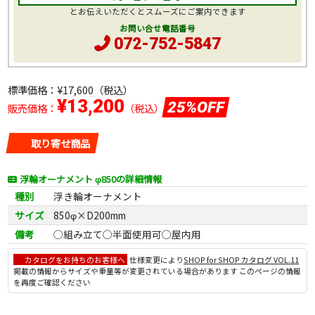
とお伝えいただくとスムーズにご案内できます
お問い合せ電話番号
072-752-5847
標準価格：
¥17,600
（税込）
¥13,200
25%OFF
販売価格：
（税込）
取り寄せ商品
浮輪オーナメント φ850の詳細情報
種別
浮き輪オーナメント
サイズ
850φ×D200mm
備考
◯組み立て◯半面使用可◯屋内用
カタログをお持ちのお客様へ
仕様変更により
SHOP for SHOP カタログ VOL.11
掲載の情報からサイズや重量等が変更されている場合があります このページの情報
を再度ご確認ください