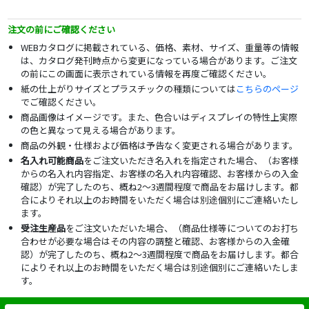
注文の前にご確認ください
WEBカタログに掲載されている、価格、素材、サイズ、重量等の情報
は、カタログ発刊時点から変更になっている場合があります。ご注文
の前にこの画面に表示されている情報を再度ご確認ください。
紙の仕上がりサイズとプラスチックの種類については
こちらのページ
でご確認ください。
商品画像はイメージです。また、色合いはディスプレイの特性上実際
の色と異なって見える場合があります。
商品の外観・仕様および価格は予告なく変更される場合があります。
名入れ可能商品
をご注文いただき名入れを指定された場合、（お客様
からの名入れ内容指定、お客様の名入れ内容確認、お客様からの入金
確認）が完了したのち、概ね2～3週間程度で商品をお届けします。都
合によりそれ以上のお時間をいただく場合は別途個別にご連絡いたし
ます。
受注生産品
をご注文いただいた場合、（商品仕様等についてのお打ち
合わせが必要な場合はその内容の調整と確認、お客様からの入金確
認）が完了したのち、概ね2～3週間程度で商品をお届けします。都合
によりそれ以上のお時間をいただく場合は別途個別にご連絡いたしま
す。