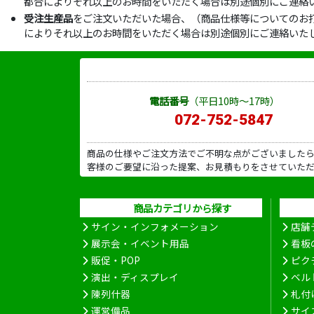
都合によりそれ以上のお時間をいただく場合は別途個別にご連絡
受注生産品
をご注文いただいた場合、（商品仕様等についてのお
によりそれ以上のお時間をいただく場合は別途個別にご連絡いた
電話番号
（平日10時～17時）
072-752-5847
商品の仕様やご注文方法でご不明な点がございました
客様のご要望に沿った提案、お見積もりをさせていた
商品カテゴリから探す
サイン・インフォメーション
店舗
展示会・イベント用品
看板
販促・POP
ピク
演出・ディスプレイ
ベル
陳列什器
札付
運営備品
サイ