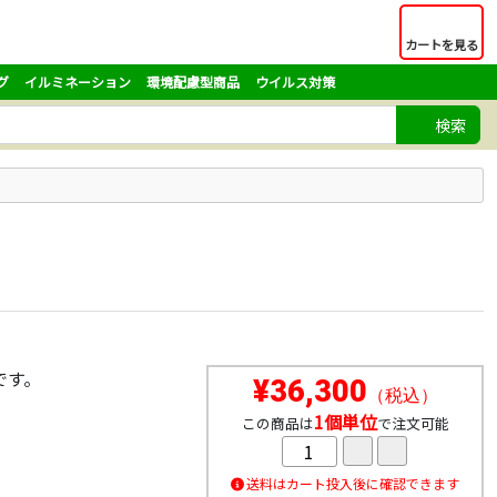
カートを見る
グ
イルミネーション
環境配慮型商品
ウイルス対策
検索
です。
¥36,300
（税込）
。
1個単位
この商品は
で注文可能
送料はカート投入後に確認できます