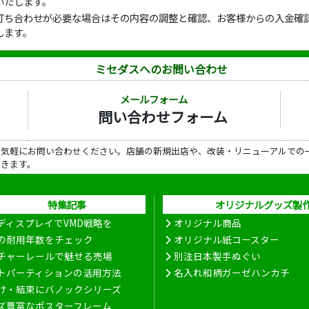
いたします。
打ち合わせが必要な場合はその内容の調整と確認、お客様からの入金確認
します。
ミセダスへのお問い合わせ
メールフォーム
問い合わせフォーム
ら気軽にお問い合わせください。店舗の新規出店や、改装・リニューアルでの
だきます。
特集記事
オリジナルグッズ製
ディスプレイでVMD戦略を
オリジナル商品
の耐用年数をチェック
オリジナル紙コースター
チャーレールで魅せる売場
別注日本製手ぬぐい
トパーティションの活用方法
名入れ和柄ガーゼハンカチ
け・結束にバノックシリーズ
ズ豊富なポスターフレーム