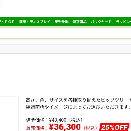
促・ＰＯＰ
演出・ディスプレイ
陳列什器
運営備品
バックヤード
ラッピン
高さ、色、サイズを各種取り揃えたビッグツリー
装飾箇所やイメージによってお選びいただきます
標準価格：
¥48,400
（税込）
¥36,300
25%OFF
販売価格：
（税込）