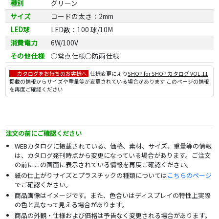
種別
グリーン
サイズ
コードの太さ：2mm
LED球
LED数：100 球/10M
消費電力
6W/100V
その他仕様
○常点仕様○防雨仕様
カタログをお持ちのお客様へ
仕様変更により
SHOP for SHOP カタログ VOL.11
掲載の情報からサイズや重量等が変更されている場合があります このページの情報
を再度ご確認ください
注文の前にご確認ください
WEBカタログに掲載されている、価格、素材、サイズ、重量等の情報
は、カタログ発刊時点から変更になっている場合があります。ご注文
の前にこの画面に表示されている情報を再度ご確認ください。
紙の仕上がりサイズとプラスチックの種類については
こちらのページ
でご確認ください。
商品画像はイメージです。また、色合いはディスプレイの特性上実際
の色と異なって見える場合があります。
商品の外観・仕様および価格は予告なく変更される場合があります。