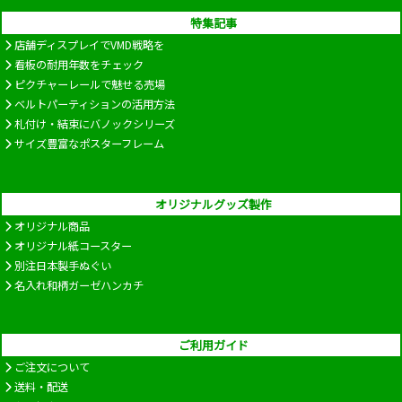
特集記事
店舗ディスプレイでVMD戦略を
看板の耐用年数をチェック
ピクチャーレールで魅せる売場
ベルトパーティションの活用方法
札付け・結束にバノックシリーズ
サイズ豊富なポスターフレーム
オリジナルグッズ製作
オリジナル商品
オリジナル紙コースター
別注日本製手ぬぐい
名入れ和柄ガーゼハンカチ
ご利用ガイド
ご注文について
送料・配送