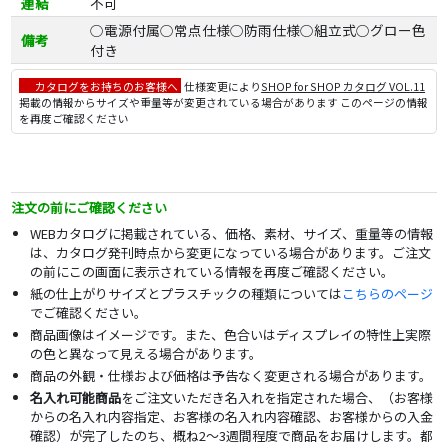
連結
不可
○電源付属○常点仕様○防雨仕様○組立式○グロー色
備考
付き
カタログをお持ちのお客様へ
仕様変更により
SHOP for SHOP カタログ VOL.11
掲載の情報からサイズや重量等が変更されている場合があります このページの情報
を再度ご確認ください
注文の前にご確認ください
WEBカタログに掲載されている、価格、素材、サイズ、重量等の情報
は、カタログ発刊時点から変更になっている場合があります。ご注文
の前にこの画面に表示されている情報を再度ご確認ください。
紙の仕上がりサイズとプラスチックの種類については
こちらのページ
でご確認ください。
商品画像はイメージです。また、色合いはディスプレイの特性上実際
の色と異なって見える場合があります。
商品の外観・仕様および価格は予告なく変更される場合があります。
名入れ可能商品
をご注文いただき名入れを指定された場合、（お客様
からの名入れ内容指定、お客様の名入れ内容確認、お客様からの入金
確認）が完了したのち、概ね2～3週間程度で商品をお届けします。都