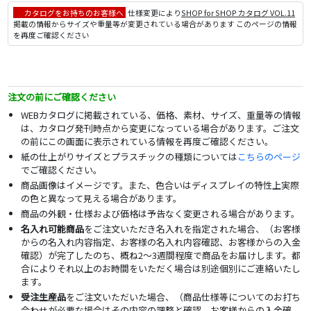
カタログをお持ちのお客様へ
仕様変更により
SHOP for SHOP カタログ VOL.11
掲載の情報からサイズや重量等が変更されている場合があります このページの情報
を再度ご確認ください
注文の前にご確認ください
WEBカタログに掲載されている、価格、素材、サイズ、重量等の情報
は、カタログ発刊時点から変更になっている場合があります。ご注文
の前にこの画面に表示されている情報を再度ご確認ください。
紙の仕上がりサイズとプラスチックの種類については
こちらのページ
でご確認ください。
商品画像はイメージです。また、色合いはディスプレイの特性上実際
の色と異なって見える場合があります。
商品の外観・仕様および価格は予告なく変更される場合があります。
名入れ可能商品
をご注文いただき名入れを指定された場合、（お客様
からの名入れ内容指定、お客様の名入れ内容確認、お客様からの入金
確認）が完了したのち、概ね2～3週間程度で商品をお届けします。都
合によりそれ以上のお時間をいただく場合は別途個別にご連絡いたし
ます。
受注生産品
をご注文いただいた場合、（商品仕様等についてのお打ち
合わせが必要な場合はその内容の調整と確認、お客様からの入金確