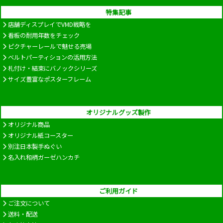
特集記事
店舗ディスプレイでVMD戦略を
看板の耐用年数をチェック
ピクチャーレールで魅せる売場
ベルトパーティションの活用方法
札付け・結束にバノックシリーズ
サイズ豊富なポスターフレーム
オリジナルグッズ製作
オリジナル商品
オリジナル紙コースター
別注日本製手ぬぐい
名入れ和柄ガーゼハンカチ
ご利用ガイド
ご注文について
送料・配送