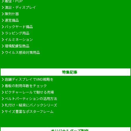
販促・POP
演出・ディスプレイ
陳列什器
運営備品
バックヤード備品
ラッピング用品
イルミネーション
環境配慮型商品
ウイルス感染対策用品
特集記事
店舗ディスプレイでVMD戦略を
看板の耐用年数をチェック
ピクチャーレールで魅せる売場
ベルトパーティションの活用方法
札付け・結束にバノックシリーズ
サイズ豊富なポスターフレーム
オリジナルグッズ製作