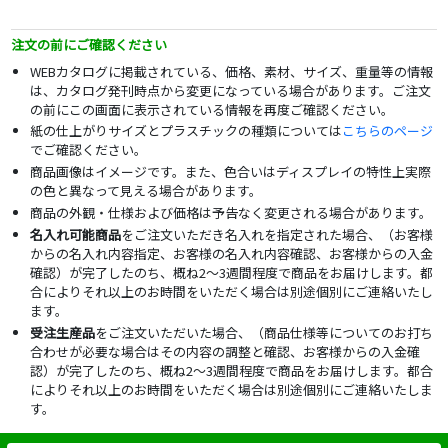
注文の前にご確認ください
WEBカタログに掲載されている、価格、素材、サイズ、重量等の情報
は、カタログ発刊時点から変更になっている場合があります。ご注文
の前にこの画面に表示されている情報を再度ご確認ください。
紙の仕上がりサイズとプラスチックの種類については
こちらのページ
でご確認ください。
商品画像はイメージです。また、色合いはディスプレイの特性上実際
の色と異なって見える場合があります。
商品の外観・仕様および価格は予告なく変更される場合があります。
名入れ可能商品
をご注文いただき名入れを指定された場合、（お客様
からの名入れ内容指定、お客様の名入れ内容確認、お客様からの入金
確認）が完了したのち、概ね2～3週間程度で商品をお届けします。都
合によりそれ以上のお時間をいただく場合は別途個別にご連絡いたし
ます。
受注生産品
をご注文いただいた場合、（商品仕様等についてのお打ち
合わせが必要な場合はその内容の調整と確認、お客様からの入金確
認）が完了したのち、概ね2～3週間程度で商品をお届けします。都合
によりそれ以上のお時間をいただく場合は別途個別にご連絡いたしま
す。