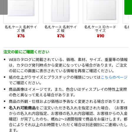
名札ケース 名刺サイ
名札ケース 名刺サイ
名札ケース IDカード
名札
ズ 横
ズ 縦
サイズ
¥76
¥76
¥90
注文の前にご確認ください
WEBカタログに掲載されている、価格、素材、サイズ、重量等の情報
は、カタログ発刊時点から変更になっている場合があります。ご注文
の前にこの画面に表示されている情報を再度ご確認ください。
紙の仕上がりサイズとプラスチックの種類については
こちらのページ
でご確認ください。
商品画像はイメージです。また、色合いはディスプレイの特性上実際
の色と異なって見える場合があります。
商品の外観・仕様および価格は予告なく変更される場合があります。
名入れ可能商品
をご注文いただき名入れを指定された場合、（お客様
からの名入れ内容指定、お客様の名入れ内容確認、お客様からの入金
確認）が完了したのち、概ね2～3週間程度で商品をお届けします。都
合によりそれ以上のお時間をいただく場合は別途個別にご連絡いたし
ます。