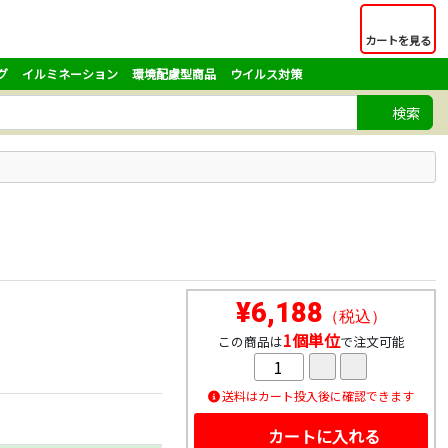
カートを見る
グ
イルミネーション
環境配慮型商品
ウイルス対策
検索
¥6,188
（税込）
1個単位
この商品は
で注文可能
送料はカート投入後に確認できます
カートに入れる