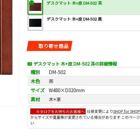
デスクマット 木+皮 DM-502 茶
デスクマット 木+皮 DM-502 黒
取り寄せ商品
デスクマット 木+皮 DM-502 茶の詳細情報
種別
DM-502
木色
茶
サイズ
W480×D320mm
素材
木+革
カタログをお持ちのお客様へ
仕様変更により
SHOP for SHO
からサイズや重量等が変更されている場合があります このペー
い