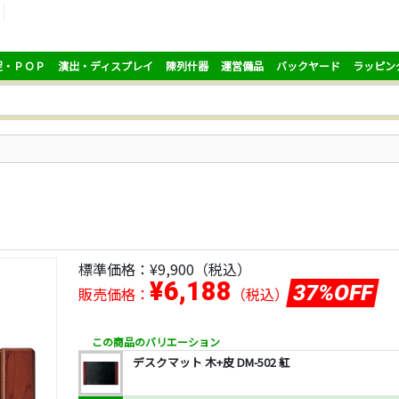
促・ＰＯＰ
演出・ディスプレイ
陳列什器
運営備品
バックヤード
ラッピン
標準価格：
¥9,900
（税込）
¥6,188
37%OFF
販売価格：
（税込）
この商品のバリエーション
デスクマット 木+皮 DM-502 紅