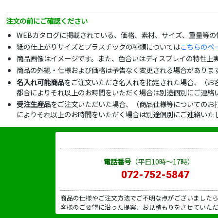
注文の前にご確認ください
WEBカタログに掲載されている、価格、素材、サイズ、重量等
紙の仕上がりサイズとプラスチックの種類については
こちらのペ
商品画像はイメージです。また、色合いはディスプレイの特性上
商品の外観・仕様および価格は予告なく変更される場合がありま
名入れ可能商品
をご注文いただき名入れを指定された場合、（お
都合によりそれ以上のお時間をいただく場合は別途個別にご連絡
受注生産品
をご注文いただいた場合、（商品仕様等についてのお
によりそれ以上のお時間をいただく場合は別途個別にご連絡いた
電話番号
（平日10時～17時）
072-752-5847
商品の仕様やご注文方法でご不明な点がございました
客様のご要望に沿った提案、お見積もりをさせていた