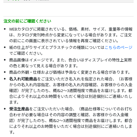
注文の前にご確認ください
WEBカタログに掲載されている、価格、素材、サイズ、重量等の情報
は、カタログ発刊時点から変更になっている場合があります。ご注文
の前にこの画面に表示されている情報を再度ご確認ください。
紙の仕上がりサイズとプラスチックの種類については
こちらのページ
でご確認ください。
商品画像はイメージです。また、色合いはディスプレイの特性上実際
の色と異なって見える場合があります。
商品の外観・仕様および価格は予告なく変更される場合があります。
名入れ可能商品
をご注文いただき名入れを指定された場合、（お客様
からの名入れ内容指定、お客様の名入れ内容確認、お客様からの入金
確認）が完了したのち、概ね2～3週間程度で商品をお届けします。都
合によりそれ以上のお時間をいただく場合は別途個別にご連絡いたし
ます。
受注生産品
をご注文いただいた場合、（商品仕様等についてのお打ち
合わせが必要な場合はその内容の調整と確認、お客様からの入金確
認）が完了したのち、概ね2～3週間程度で商品をお届けします。都合
によりそれ以上のお時間をいただく場合は別途個別にご連絡いたしま
す。