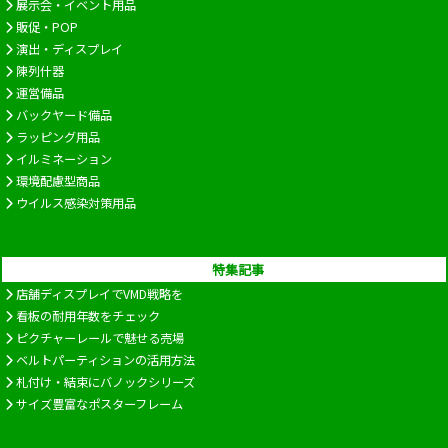
展示会・イベント用品
販促・POP
演出・ディスプレイ
陳列什器
運営備品
バックヤード備品
ラッピング用品
イルミネーション
環境配慮型商品
ウイルス感染対策用品
特集記事
店舗ディスプレイでVMD戦略を
看板の耐用年数をチェック
ピクチャーレールで魅せる売場
ベルトパーティションの活用方法
札付け・結束にバノックシリーズ
サイズ豊富なポスターフレーム