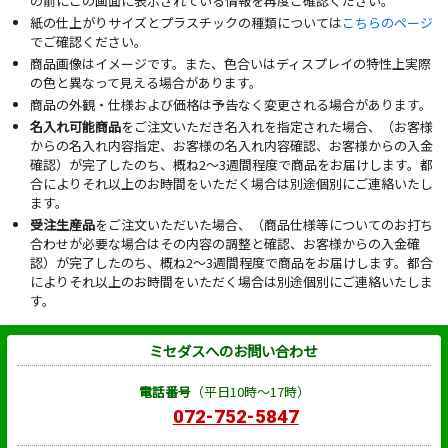
の前にこの画面に表示されている情報を再度ご確認ください。
紙の仕上がりサイズとプラスチックの種類については
こちらのページ
でご確認ください。
商品画像はイメージです。また、色合いはディスプレイの特性上実際
の色と異なって見える場合があります。
商品の外観・仕様および価格は予告なく変更される場合があります。
名入れ可能商品
をご注文いただき名入れを指定された場合、（お客様
からの名入れ内容指定、お客様の名入れ内容確認、お客様からの入金
確認）が完了したのち、概ね2～3週間程度で商品をお届けします。都
合によりそれ以上のお時間をいただく場合は別途個別にご連絡いたし
ます。
受注生産品
をご注文いただいた場合、（商品仕様等についてのお打ち
合わせが必要な場合はその内容の調整と確認、お客様からの入金確
認）が完了したのち、概ね2～3週間程度で商品をお届けします。都合
によりそれ以上のお時間をいただく場合は別途個別にご連絡いたしま
す。
ミセダスへのお問い合わせ
電話番号
（平日10時～17時）
072-752-5847