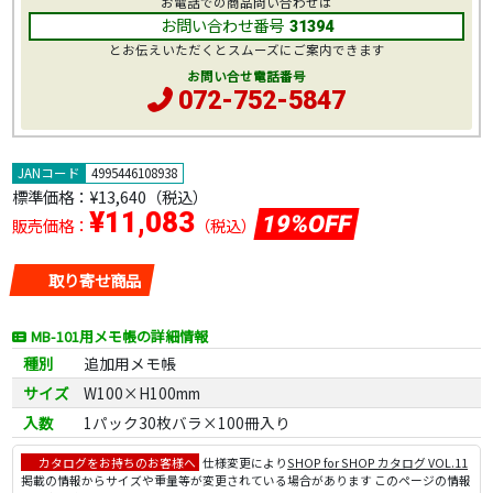
お電話での商品問い合わせは
お問い合わせ番号
31394
とお伝えいただくとスムーズにご案内できます
お問い合せ電話番号
072-752-5847
JANコード
4995446108938
標準価格：
¥13,640
（税込）
¥11,083
19%OFF
販売価格：
（税込）
取り寄せ商品
MB-101用メモ帳の詳細情報
種別
追加用メモ帳
サイズ
W100×H100mm
入数
1パック30枚バラ×100冊入り
カタログをお持ちのお客様へ
仕様変更により
SHOP for SHOP カタログ VOL.11
掲載の情報からサイズや重量等が変更されている場合があります このページの情報