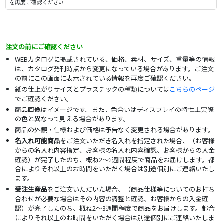
を再度ご確認ください
注文の前にご確認ください
WEBカタログに掲載されている、価格、素材、サイズ、重量等の情報
は、カタログ発刊時点から変更になっている場合があります。ご注文
の前にこの画面に表示されている情報を再度ご確認ください。
紙の仕上がりサイズとプラスチックの種類については
こちらのページ
でご確認ください。
商品画像はイメージです。また、色合いはディスプレイの特性上実際
の色と異なって見える場合があります。
商品の外観・仕様および価格は予告なく変更される場合があります。
名入れ可能商品
をご注文いただき名入れを指定された場合、（お客様
からの名入れ内容指定、お客様の名入れ内容確認、お客様からの入金
確認）が完了したのち、概ね2～3週間程度で商品をお届けします。都
合によりそれ以上のお時間をいただく場合は別途個別にご連絡いたし
ます。
受注生産品
をご注文いただいた場合、（商品仕様等についてのお打ち
合わせが必要な場合はその内容の調整と確認、お客様からの入金確
認）が完了したのち、概ね2～3週間程度で商品をお届けします。都合
によりそれ以上のお時間をいただく場合は別途個別にご連絡いたしま