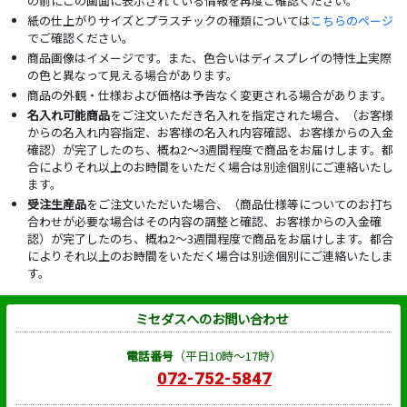
の前にこの画面に表示されている情報を再度ご確認ください。
紙の仕上がりサイズとプラスチックの種類については
こちらのページ
でご確認ください。
商品画像はイメージです。また、色合いはディスプレイの特性上実際
の色と異なって見える場合があります。
商品の外観・仕様および価格は予告なく変更される場合があります。
名入れ可能商品
をご注文いただき名入れを指定された場合、（お客様
からの名入れ内容指定、お客様の名入れ内容確認、お客様からの入金
確認）が完了したのち、概ね2～3週間程度で商品をお届けします。都
合によりそれ以上のお時間をいただく場合は別途個別にご連絡いたし
ます。
受注生産品
をご注文いただいた場合、（商品仕様等についてのお打ち
合わせが必要な場合はその内容の調整と確認、お客様からの入金確
認）が完了したのち、概ね2～3週間程度で商品をお届けします。都合
によりそれ以上のお時間をいただく場合は別途個別にご連絡いたしま
す。
ミセダスへのお問い合わせ
電話番号
（平日10時～17時）
072-752-5847