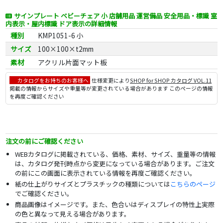
サインプレート ベビーチェア 小 店舗用品 運営備品 安全用品・標識 室
内表示・屋内標識 ドア表示の詳細情報
種別
KMP1051-6 小
サイズ
100×100×t2mm
素材
アクリル片面マット板
カタログをお持ちのお客様へ
仕様変更により
SHOP for SHOP カタログ VOL.11
掲載の情報からサイズや重量等が変更されている場合があります このページの情報
を再度ご確認ください
注文の前にご確認ください
WEBカタログに掲載されている、価格、素材、サイズ、重量等の情報
は、カタログ発刊時点から変更になっている場合があります。ご注文
の前にこの画面に表示されている情報を再度ご確認ください。
紙の仕上がりサイズとプラスチックの種類については
こちらのページ
でご確認ください。
商品画像はイメージです。また、色合いはディスプレイの特性上実際
の色と異なって見える場合があります。