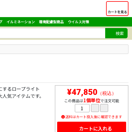
カートを見る
グ
イルミネーション
環境配慮型商品
ウイルス対策
検索
にするロープライト
¥47,850
（税込）
大人気アイテムです。
1個単位
この商品は
で注文可能
送料はカート投入後に確認できます
カートに入れる