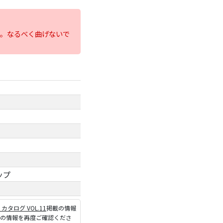
。なるべく曲げないで
ップ
P カタログ VOL.11
掲載の情報
ジの情報を再度ご確認くださ