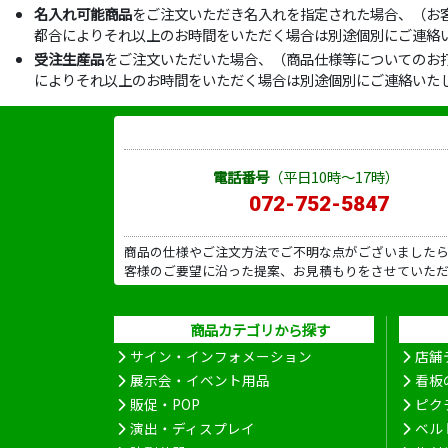
名入れ可能商品
をご注文いただき名入れを指定された場合、（お
都合によりそれ以上のお時間をいただく場合は別途個別にご連絡
受注生産品
をご注文いただいた場合、（商品仕様等についてのお
によりそれ以上のお時間をいただく場合は別途個別にご連絡いた
電話番号
（平日10時～17時）
072-752-5847
商品の仕様やご注文方法でご不明な点がございました
客様のご要望に沿った提案、お見積もりをさせていた
商品カテゴリから探す
サイン・インフォメーション
店舗
展示会・イベント用品
看板
販促・POP
ピク
演出・ディスプレイ
ベル