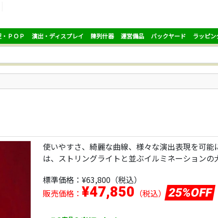
促・ＰＯＰ
演出・ディスプレイ
陳列什器
運営備品
バックヤード
ラッピン
使いやすさ、綺麗な曲線、様々な演出表現を可能
は、ストリングライトと並ぶイルミネーションの
標準価格：
¥63,800
（税込）
¥47,850
25%OFF
販売価格：
（税込）