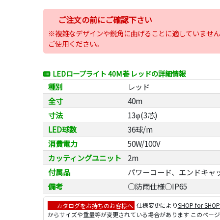
ご注文の前にご確認下さい
※複雑なデザインや鋭角に曲げることに適していません
ご使用ください。
LEDロープライト 40M巻 レッドの詳細情報
種別
レッド
全寸
40m
寸法
13φ(3芯)
LED球数
36球/m
消費電力
50W/100V
カッティングユニット
2m
付属品
パワーコード、エンドキャ
備考
○防雨仕様○IP65
カタログをお持ちのお客様へ
仕様変更により
SHOP for SHO
からサイズや重量等が変更されている場合があります このペー