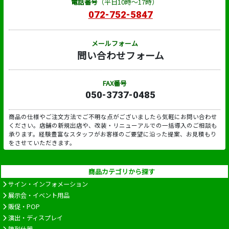
電話番号
（平日10時～17時）
072-752-5847
メールフォーム
問い合わせフォーム
FAX番号
050-3737-0485
商品の仕様やご注文方法でご不明な点がございましたら気軽にお問い合わせ
ください。店舗の新規出店や、改装・リニューアルでの一括導入のご相談も
承ります。経験豊富なスタッフがお客様のご要望に沿った提案、お見積もり
をさせていただきます。
商品カテゴリから探す
サイン・インフォメーション
展示会・イベント用品
販促・POP
演出・ディスプレイ
陳列什器