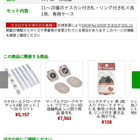
11～20番のナスカン付き札・リング付き札×各
セット内容
1枚、専用ケース
カタログをお持ちのお客様へ
仕様変更により
SHOP for SHOP カタログ VOL.11
掲載の情報からサイズや重量等が変更されている場合があります このページの情報
を再度ご確認ください
この商品に関連する商品
スチロールクロークチ
マーブルクロークチケ
リングチケット 黒 2枚
リング
ケットA型 1セット 1
ット ブラウン (1～50)
入り クローク チケッ
枚入
～50 ホワイト
店舗用品 レジ回り用
ト 札 無地 小判札 無地
ット 
品 番号札
札 リング付き 書き込
地札
¥5,157
み 預かり札
¥7,563
¥138
注文の前にご確認ください