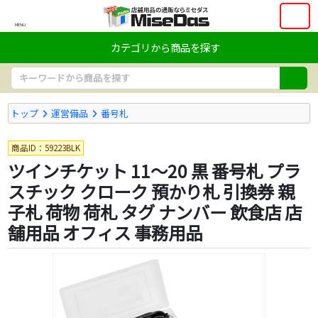
MENU
カテゴリから商品を探す
トップ
運営備品
番号札
商品ID：59223BLK
ツインチケット 11～20 黒 番号札 プラ
スチック クローク 預かり札 引換券 親
子札 荷物 荷札 タグ ナンバー 飲食店 店
舗用品 オフィス 事務用品