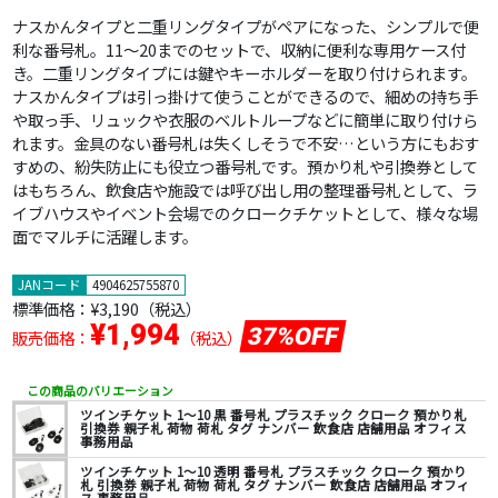
ナスかんタイプと二重リングタイプがペアになった、シンプルで便
利な番号札。11～20までのセットで、収納に便利な専用ケース付
き。二重リングタイプには鍵やキーホルダーを取り付けられます。
ナスかんタイプは引っ掛けて使うことができるので、細めの持ち手
や取っ手、リュックや衣服のベルトループなどに簡単に取り付けら
れます。金具のない番号札は失くしそうで不安…という方にもおす
すめの、紛失防止にも役立つ番号札です。預かり札や引換券として
はもちろん、飲食店や施設では呼び出し用の整理番号札として、ラ
イブハウスやイベント会場でのクロークチケットとして、様々な場
面でマルチに活躍します。
JANコード
4904625755870
標準価格：
¥3,190
（税込）
¥1,994
37%OFF
販売価格：
（税込）
この商品のバリエーション
ツインチケット 1～10 黒 番号札 プラスチック クローク 預かり札
引換券 親子札 荷物 荷札 タグ ナンバー 飲食店 店舗用品 オフィス
事務用品
ツインチケット 1～10 透明 番号札 プラスチック クローク 預かり
札 引換券 親子札 荷物 荷札 タグ ナンバー 飲食店 店舗用品 オフィ