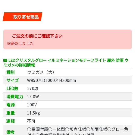
取り寄せ商品
ご注文の前にご確認下さい
※完売しました
LEDクリスタルグロー イルミネーションモチーフライト 屋外 防雨 ウ
ミガメの詳細情報
種別
ウミガメ（大）
サイズ
W950×D1000×H200mm
LED数
270球
消費電力
15.0W
電源
100V
重量
11.5kg
連結
不可
○電源付属○一体型○常点仕様○防雨仕様○グロー色
備考