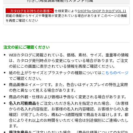
付き○角度調節機能付スタンド付属
カタログをお持ちのお客様へ
仕様変更により
SHOP for SHOP カタログ VOL.11
掲載の情報からサイズや重量等が変更されている場合があります このページの情報
を再度ご確認ください
注文の前にご確認ください
WEBカタログに掲載されている、価格、素材、サイズ、重量等の情報
は、カタログ発刊時点から変更になっている場合があります。ご注文
の前にこの画面に表示されている情報を再度ご確認ください。
紙の仕上がりサイズとプラスチックの種類については
こちらのページ
でご確認ください。
商品画像はイメージです。また、色合いはディスプレイの特性上実際
の色と異なって見える場合があります。
商品の外観・仕様および価格は予告なく変更される場合があります。
名入れ可能商品
をご注文いただき名入れを指定された場合、（お客様
からの名入れ内容指定、お客様の名入れ内容確認、お客様からの入金
確認）が完了したのち、概ね2～3週間程度で商品をお届けします。都
合によりそれ以上のお時間をいただく場合は別途個別にご連絡いたし
ます。
受注生産品
をご注文いただいた場合、（商品仕様等についてのお打ち