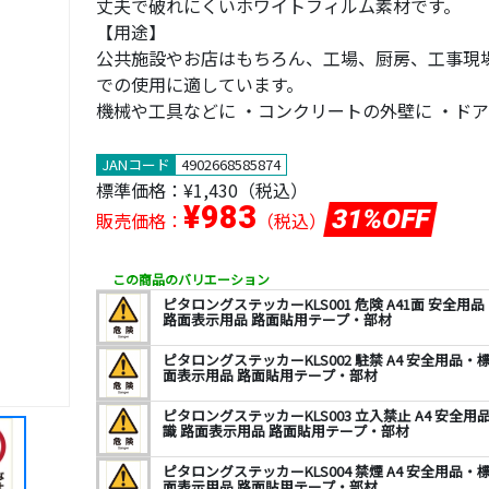
丈夫で破れにくいホワイトフィルム素材です。
【用途】
公共施設やお店はもちろん、工場、厨房、工事現
での使用に適しています。
機械や工具などに ・コンクリートの外壁に ・ドア
JANコード
4902668585874
標準価格：
¥1,430
（税込）
¥983
31%OFF
販売価格：
（税込）
この商品のバリエーション
ピタロングステッカーKLS001 危険 A41面 安全
路面表示用品 路面貼用テープ・部材
ピタロングステッカーKLS002 駐禁 A4 安全用品
面表示用品 路面貼用テープ・部材
ピタロングステッカーKLS003 立入禁止 A4 安全
識 路面表示用品 路面貼用テープ・部材
ピタロングステッカーKLS004 禁煙 A4 安全用品
面表示用品 路面貼用テープ・部材