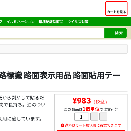
カートを見る
グ
イルミネーション
環境配慮型商品
ウイルス対策
検索
道路標識 路面表示用品 路面貼用テー
紙から剥がして貼るだ
¥983
（税込）
夫で長持ち。油のつい
1個単位
この商品は
で注文可能
使用に適しています。
送料はカート投入後に確認できます