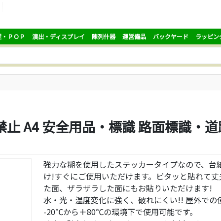
促・ＰＯＰ
演出・ディスプレイ
陳列什器
運営備品
バックヤード
ラッピン
入禁止 A4 安全用品・標識 路面標識・
強力な糊を使用したステッカータイプなので、台
け!すぐにご使用いただけます。ピタッと貼れて丈
た面、ザラザラした面にもお貼りいただけます!
水・光・温度変化に強く、破れにくい!! 屋外での
-20℃から＋80℃の環境下で使用可能です。